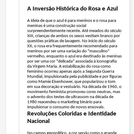
A Inversão Histórica do Rosa e Azul
A ideia de que o azul é para meninos e o rosa para
meninas é uma construção social
surpreendentemente recente. Até meados do século
XIX, crianças de ambos os sexos vestiam branco por
questões práticas de lavagem. No início do século
XX, o rosa era frequentemente recomendado para
meninos por ser uma variação do "masculino"
vermelho, enquanto o azul era destinado às meninas
por ser uma cor "delicada" associada à iconografia
da Virgem Maria. A estabilização do rosa como
feminino ocorreu apenas após a Segunda Guerra
Mundial, impulsionada pela publicidade e por figuras
como Mamie Eisenhower, que popularizou o tom
em sua decoração e vestuário. Na década de 1960, o
movimento feminista promoveu cores neutras, mas
o advento dos testes de ultrassom na década de
1980 reacendeu o marketing binário para
impulsionar o consumo de novos enxovais.
Revoluções Coloridas e Identidade
Nacional
No campo geopolítico, a cor serviu como o grande