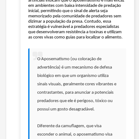
artificiais indicam que o aposematismo é mais eficaz
em ambientes com baixa intensidade de predação
inicial, permitindo que o sinal de alerta seja
memorizado pela comunidade de predadores sem
dizimar a população da presa. Contudo, essa
estratégia é vulnerável a predadores especialistas
que desenvolveram resistência a toxinas e utilizam
as cores vivas como guias para localizar o alimento.
O
G
O Aposematismo (ou coloração de
e
advertência) é um mecanismo de defesa
m
biológico em que um organismo utiliza
sinais visuais, geralmente cores vibrantes e
i
contrastantes, para anunciar a potenciais
n
predadores que ele é perigoso, tóxico ou
i
possui um gosto desagradável.
d
Diferente da camuflagem, que visa
i
esconder o animal, o aposematismo visa