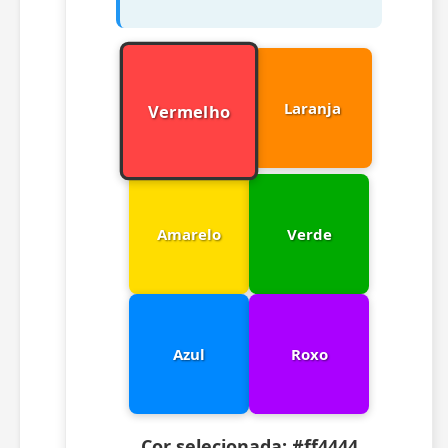
Laranja
Vermelho
Amarelo
Verde
Azul
Roxo
Cor selecionada:
#ff4444